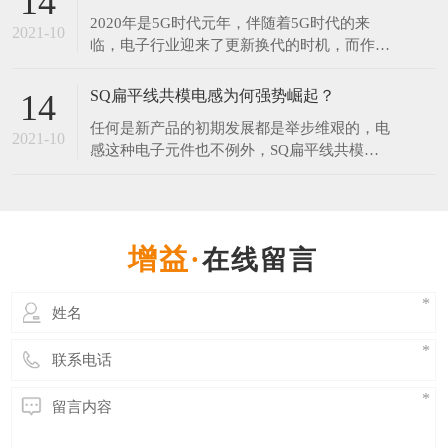
14
年和2077年。对此网友调侃：连国庆和中秋都
2020年是5G时代元年，伴随着5G时代的来
在一起了，而我还是单身。​中秋节每年固定在
2021-10
临，电子行业迎来了更新换代的时机，而作为
农历的八月十五，但它在阳历中的日期却非常
电子产品中无可替代的电子元器件之一的电感
不固
器，在新的时代将会有更大的发展空间。 伴
SQ扁平线共模电感为何强势崛起？
14
随5G引领的科技创新周期来临，在工业制造
任何是新产品的初期发展都是举步维艰的，电
领域，电感行业会走向一个更大的发展空间。
2021-10
感这种电子元件也不例外，SQ扁平线共模电
无论科技进步的有多快，电子产品更新的再
感在推出市场时目标就是为了替代某些磁环电
快，电感是不可或
感，UU系列滤波器等，可想而知过程并不那
么顺利，毕竟大家心里都会想，“我这原来的
电感用得好好地，为什么要换你这个？”。但
在线留言
是发展至今SQ共模电感已经开始受到各行业
青睐，那么SQ共模