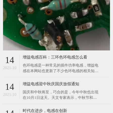
增益电感百科：三环色环电感怎么看
14
​色环电感是一种常见的插件功率电感，增益电
2021-10
感在本网站也更新了不少色环电感的相关知
识，那么今天增益再来与大家分享一个色环电
感的相关知识。前两天，有位客户给小编发了
增益电感迎中秋庆国庆放假通知
14
一张图，让小编给他读一下数值，小编在一开
​国庆和中秋将至，巧合的是，今年中秋也出现
始看到图片的时候没觉得有什么奇怪之处，但
2021-10
在10月1日这天。天文专家表示，中秋节和国
是在帮客户读数值的时候才发现原来这个色环
庆节同一天，在21世纪仅发生4次，比较罕
电感只有三个环，如下
见。上一次是2001年，另外两次分别在2031
时代在进步，电感在创新