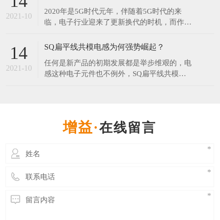
14
年和2077年。对此网友调侃：连国庆和中秋都
2020年是5G时代元年，伴随着5G时代的来
在一起了，而我还是单身。​中秋节每年固定在
2021-10
临，电子行业迎来了更新换代的时机，而作为
农历的八月十五，但它在阳历中的日期却非常
电子产品中无可替代的电子元器件之一的电感
不固
器，在新的时代将会有更大的发展空间。 伴
SQ扁平线共模电感为何强势崛起？
14
随5G引领的科技创新周期来临，在工业制造
任何是新产品的初期发展都是举步维艰的，电
领域，电感行业会走向一个更大的发展空间。
2021-10
感这种电子元件也不例外，SQ扁平线共模电
无论科技进步的有多快，电子产品更新的再
感在推出市场时目标就是为了替代某些磁环电
快，电感是不可或
感，UU系列滤波器等，可想而知过程并不那
么顺利，毕竟大家心里都会想，“我这原来的
电感用得好好地，为什么要换你这个？”。但
在线留言
是发展至今SQ共模电感已经开始受到各行业
青睐，那么SQ共模