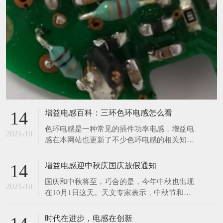
增益电感百科：三环色环电感怎么看
14
​色环电感是一种常见的插件功率电感，增益电
2021-10
感在本网站也更新了不少色环电感的相关知
识，那么今天增益再来与大家分享一个色环电
感的相关知识。前两天，有位客户给小编发了
增益电感迎中秋庆国庆放假通知
14
一张图，让小编给他读一下数值，小编在一开
​国庆和中秋将至，巧合的是，今年中秋也出现
始看到图片的时候没觉得有什么奇怪之处，但
2021-10
在10月1日这天。天文专家表示，中秋节和国
是在帮客户读数值的时候才发现原来这个色环
庆节同一天，在21世纪仅发生4次，比较罕
电感只有三个环，如下
见。上一次是2001年，另外两次分别在2031
时代在进步，电感在创新