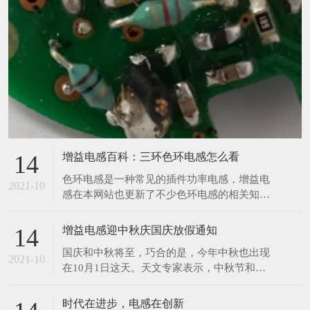
增益电感百科：三环色环电感怎么看
14
​色环电感是一种常见的插件功率电感，增益电
2021-10
感在本网站也更新了不少色环电感的相关知
识，那么今天增益再来与大家分享一个色环电
感的相关知识。前两天，有位客户给小编发了
增益电感迎中秋庆国庆放假通知
14
一张图，让小编给他读一下数值，小编在一开
​国庆和中秋将至，巧合的是，今年中秋也出现
始看到图片的时候没觉得有什么奇怪之处，但
2021-10
在10月1日这天。天文专家表示，中秋节和国
是在帮客户读数值的时候才发现原来这个色环
庆节同一天，在21世纪仅发生4次，比较罕
电感只有三个环，如下
见。上一次是2001年，另外两次分别在2031
时代在进步，电感在创新