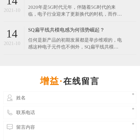
14
年和2077年。对此网友调侃：连国庆和中秋都
2020年是5G时代元年，伴随着5G时代的来
在一起了，而我还是单身。​中秋节每年固定在
2021-10
临，电子行业迎来了更新换代的时机，而作为
农历的八月十五，但它在阳历中的日期却非常
电子产品中无可替代的电子元器件之一的电感
不固
器，在新的时代将会有更大的发展空间。 伴
SQ扁平线共模电感为何强势崛起？
14
随5G引领的科技创新周期来临，在工业制造
任何是新产品的初期发展都是举步维艰的，电
领域，电感行业会走向一个更大的发展空间。
2021-10
感这种电子元件也不例外，SQ扁平线共模电
无论科技进步的有多快，电子产品更新的再
感在推出市场时目标就是为了替代某些磁环电
快，电感是不可或
感，UU系列滤波器等，可想而知过程并不那
么顺利，毕竟大家心里都会想，“我这原来的
电感用得好好地，为什么要换你这个？”。但
在线留言
是发展至今SQ共模电感已经开始受到各行业
青睐，那么SQ共模