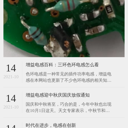
增益电感百科：三环色环电感怎么看
14
​色环电感是一种常见的插件功率电感，增益电
2021-10
感在本网站也更新了不少色环电感的相关知
识，那么今天增益再来与大家分享一个色环电
感的相关知识。前两天，有位客户给小编发了
增益电感迎中秋庆国庆放假通知
14
一张图，让小编给他读一下数值，小编在一开
​国庆和中秋将至，巧合的是，今年中秋也出现
始看到图片的时候没觉得有什么奇怪之处，但
2021-10
在10月1日这天。天文专家表示，中秋节和国
是在帮客户读数值的时候才发现原来这个色环
庆节同一天，在21世纪仅发生4次，比较罕
电感只有三个环，如下
见。上一次是2001年，另外两次分别在2031
时代在进步，电感在创新