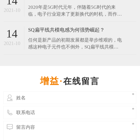
14
年和2077年。对此网友调侃：连国庆和中秋都
2020年是5G时代元年，伴随着5G时代的来
在一起了，而我还是单身。​中秋节每年固定在
2021-10
临，电子行业迎来了更新换代的时机，而作为
农历的八月十五，但它在阳历中的日期却非常
电子产品中无可替代的电子元器件之一的电感
不固
器，在新的时代将会有更大的发展空间。 伴
SQ扁平线共模电感为何强势崛起？
14
随5G引领的科技创新周期来临，在工业制造
任何是新产品的初期发展都是举步维艰的，电
领域，电感行业会走向一个更大的发展空间。
2021-10
感这种电子元件也不例外，SQ扁平线共模电
无论科技进步的有多快，电子产品更新的再
感在推出市场时目标就是为了替代某些磁环电
快，电感是不可或
感，UU系列滤波器等，可想而知过程并不那
么顺利，毕竟大家心里都会想，“我这原来的
电感用得好好地，为什么要换你这个？”。但
在线留言
是发展至今SQ共模电感已经开始受到各行业
青睐，那么SQ共模