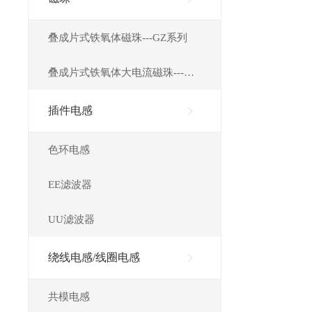
叠成片式铁氧体磁珠---GZ系列
叠成片式铁氧体大电流磁珠---
HCB
插件电感
色环电感
EE滤波器
UU滤波器
绕线电感/线圈电感
共模电感