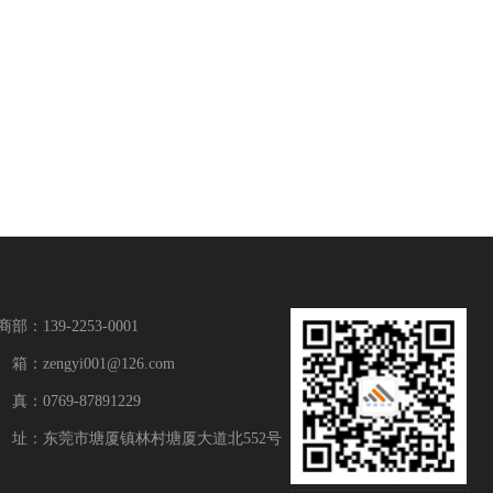
部：139-2253-0001
箱：zengyi001@126.com
 真：0769-87891229
 址：东莞市塘厦镇林村塘厦大道北552号