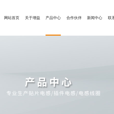
网站首页
关于增益
产品中心
合作伙伴
新闻中心
联
贴片电感
插件电感
绕线电感/线圈电感
贴片电感厂家
电感线
索：
|
|
|
|