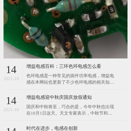
增益电感百科：三环色环电感怎么看
14
​色环电感是一种常见的插件功率电感，增益电
2021-10
感在本网站也更新了不少色环电感的相关知
识，那么今天增益再来与大家分享一个色环电
感的相关知识。前两天，有位客户给小编发了
增益电感迎中秋庆国庆放假通知
14
一张图，让小编给他读一下数值，小编在一开
​国庆和中秋将至，巧合的是，今年中秋也出现
始看到图片的时候没觉得有什么奇怪之处，但
2021-10
在10月1日这天。天文专家表示，中秋节和国
是在帮客户读数值的时候才发现原来这个色环
庆节同一天，在21世纪仅发生4次，比较罕
电感只有三个环，如下
见。上一次是2001年，另外两次分别在2031
时代在进步，电感在创新