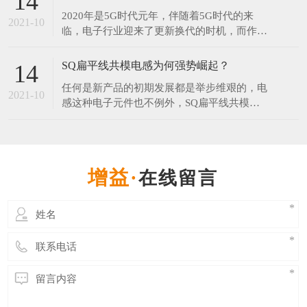
14
年和2077年。对此网友调侃：连国庆和中秋都
2020年是5G时代元年，伴随着5G时代的来
在一起了，而我还是单身。​中秋节每年固定在
2021-10
临，电子行业迎来了更新换代的时机，而作为
农历的八月十五，但它在阳历中的日期却非常
电子产品中无可替代的电子元器件之一的电感
不固
器，在新的时代将会有更大的发展空间。 伴
SQ扁平线共模电感为何强势崛起？
14
随5G引领的科技创新周期来临，在工业制造
任何是新产品的初期发展都是举步维艰的，电
领域，电感行业会走向一个更大的发展空间。
2021-10
感这种电子元件也不例外，SQ扁平线共模电
无论科技进步的有多快，电子产品更新的再
感在推出市场时目标就是为了替代某些磁环电
快，电感是不可或
感，UU系列滤波器等，可想而知过程并不那
么顺利，毕竟大家心里都会想，“我这原来的
电感用得好好地，为什么要换你这个？”。但
在线留言
是发展至今SQ共模电感已经开始受到各行业
青睐，那么SQ共模