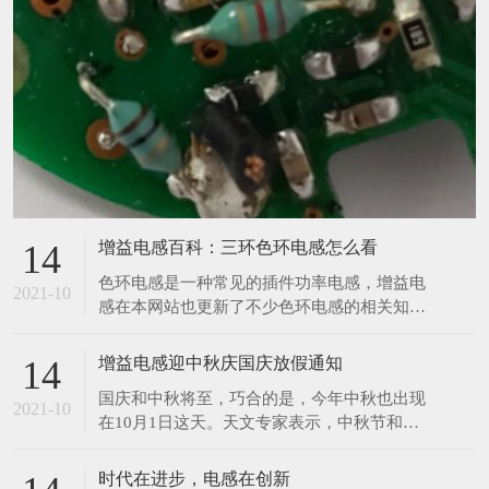
增益电感百科：三环色环电感怎么看
14
​色环电感是一种常见的插件功率电感，增益电
2021-10
感在本网站也更新了不少色环电感的相关知
识，那么今天增益再来与大家分享一个色环电
感的相关知识。前两天，有位客户给小编发了
增益电感迎中秋庆国庆放假通知
14
一张图，让小编给他读一下数值，小编在一开
​国庆和中秋将至，巧合的是，今年中秋也出现
始看到图片的时候没觉得有什么奇怪之处，但
2021-10
在10月1日这天。天文专家表示，中秋节和国
是在帮客户读数值的时候才发现原来这个色环
庆节同一天，在21世纪仅发生4次，比较罕
电感只有三个环，如下
见。上一次是2001年，另外两次分别在2031
时代在进步，电感在创新