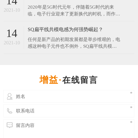
14
年和2077年。对此网友调侃：连国庆和中秋都
2020年是5G时代元年，伴随着5G时代的来
在一起了，而我还是单身。​中秋节每年固定在
2021-10
临，电子行业迎来了更新换代的时机，而作为
农历的八月十五，但它在阳历中的日期却非常
电子产品中无可替代的电子元器件之一的电感
不固
器，在新的时代将会有更大的发展空间。 伴
SQ扁平线共模电感为何强势崛起？
14
随5G引领的科技创新周期来临，在工业制造
任何是新产品的初期发展都是举步维艰的，电
领域，电感行业会走向一个更大的发展空间。
2021-10
感这种电子元件也不例外，SQ扁平线共模电
无论科技进步的有多快，电子产品更新的再
感在推出市场时目标就是为了替代某些磁环电
快，电感是不可或
感，UU系列滤波器等，可想而知过程并不那
么顺利，毕竟大家心里都会想，“我这原来的
电感用得好好地，为什么要换你这个？”。但
在线留言
是发展至今SQ共模电感已经开始受到各行业
青睐，那么SQ共模