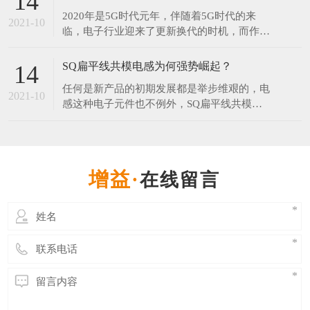
14
年和2077年。对此网友调侃：连国庆和中秋都
2020年是5G时代元年，伴随着5G时代的来
在一起了，而我还是单身。​中秋节每年固定在
2021-10
临，电子行业迎来了更新换代的时机，而作为
农历的八月十五，但它在阳历中的日期却非常
电子产品中无可替代的电子元器件之一的电感
不固
器，在新的时代将会有更大的发展空间。 伴
SQ扁平线共模电感为何强势崛起？
14
随5G引领的科技创新周期来临，在工业制造
任何是新产品的初期发展都是举步维艰的，电
领域，电感行业会走向一个更大的发展空间。
2021-10
感这种电子元件也不例外，SQ扁平线共模电
无论科技进步的有多快，电子产品更新的再
感在推出市场时目标就是为了替代某些磁环电
快，电感是不可或
感，UU系列滤波器等，可想而知过程并不那
么顺利，毕竟大家心里都会想，“我这原来的
电感用得好好地，为什么要换你这个？”。但
在线留言
是发展至今SQ共模电感已经开始受到各行业
青睐，那么SQ共模