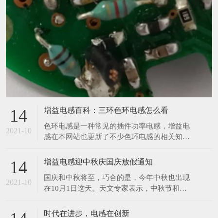
增益电感百科：三环色环电感怎么看
14
​色环电感是一种常见的插件功率电感，增益电
2021-10
感在本网站也更新了不少色环电感的相关知
识，那么今天增益再来与大家分享一个色环电
感的相关知识。前两天，有位客户给小编发了
增益电感迎中秋庆国庆放假通知
14
一张图，让小编给他读一下数值，小编在一开
​国庆和中秋将至，巧合的是，今年中秋也出现
始看到图片的时候没觉得有什么奇怪之处，但
2021-10
在10月1日这天。天文专家表示，中秋节和国
是在帮客户读数值的时候才发现原来这个色环
庆节同一天，在21世纪仅发生4次，比较罕
电感只有三个环，如下
见。上一次是2001年，另外两次分别在2031
时代在进步，电感在创新