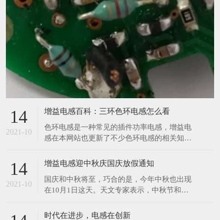
增益电感百科：三环色环电感怎么看
14
​色环电感是一种常见的插件功率电感，增益电
2021-10
感在本网站也更新了不少色环电感的相关知
识，那么今天增益再来与大家分享一个色环电
感的相关知识。前两天，有位客户给小编发了
增益电感迎中秋庆国庆放假通知
14
一张图，让小编给他读一下数值，小编在一开
​国庆和中秋将至，巧合的是，今年中秋也出现
始看到图片的时候没觉得有什么奇怪之处，但
2021-10
在10月1日这天。天文专家表示，中秋节和国
是在帮客户读数值的时候才发现原来这个色环
庆节同一天，在21世纪仅发生4次，比较罕
电感只有三个环，如下
见。上一次是2001年，另外两次分别在2031
时代在进步，电感在创新