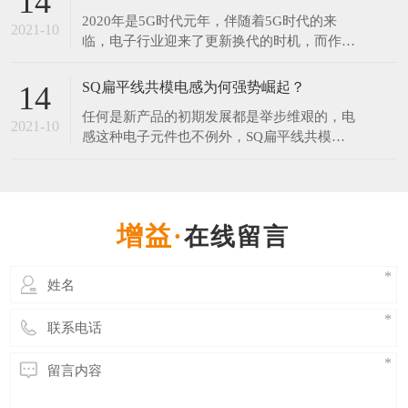
14
年和2077年。对此网友调侃：连国庆和中秋都
2020年是5G时代元年，伴随着5G时代的来
在一起了，而我还是单身。​中秋节每年固定在
2021-10
临，电子行业迎来了更新换代的时机，而作为
农历的八月十五，但它在阳历中的日期却非常
电子产品中无可替代的电子元器件之一的电感
不固
器，在新的时代将会有更大的发展空间。 伴
SQ扁平线共模电感为何强势崛起？
14
随5G引领的科技创新周期来临，在工业制造
任何是新产品的初期发展都是举步维艰的，电
领域，电感行业会走向一个更大的发展空间。
2021-10
感这种电子元件也不例外，SQ扁平线共模电
无论科技进步的有多快，电子产品更新的再
感在推出市场时目标就是为了替代某些磁环电
快，电感是不可或
感，UU系列滤波器等，可想而知过程并不那
么顺利，毕竟大家心里都会想，“我这原来的
电感用得好好地，为什么要换你这个？”。但
在线留言
是发展至今SQ共模电感已经开始受到各行业
青睐，那么SQ共模