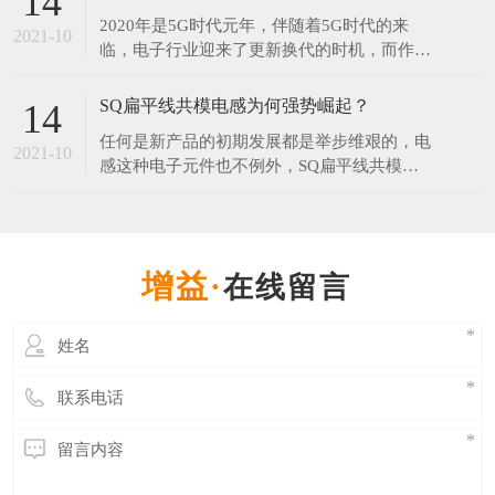
14
年和2077年。对此网友调侃：连国庆和中秋都
2020年是5G时代元年，伴随着5G时代的来
在一起了，而我还是单身。​中秋节每年固定在
2021-10
临，电子行业迎来了更新换代的时机，而作为
农历的八月十五，但它在阳历中的日期却非常
电子产品中无可替代的电子元器件之一的电感
不固
器，在新的时代将会有更大的发展空间。 伴
SQ扁平线共模电感为何强势崛起？
14
随5G引领的科技创新周期来临，在工业制造
任何是新产品的初期发展都是举步维艰的，电
领域，电感行业会走向一个更大的发展空间。
2021-10
感这种电子元件也不例外，SQ扁平线共模电
无论科技进步的有多快，电子产品更新的再
感在推出市场时目标就是为了替代某些磁环电
快，电感是不可或
感，UU系列滤波器等，可想而知过程并不那
么顺利，毕竟大家心里都会想，“我这原来的
电感用得好好地，为什么要换你这个？”。但
在线留言
是发展至今SQ共模电感已经开始受到各行业
青睐，那么SQ共模