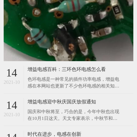
增益电感百科：三环色环电感怎么看
14
​色环电感是一种常见的插件功率电感，增益电
2021-10
感在本网站也更新了不少色环电感的相关知
识，那么今天增益再来与大家分享一个色环电
感的相关知识。前两天，有位客户给小编发了
增益电感迎中秋庆国庆放假通知
14
一张图，让小编给他读一下数值，小编在一开
​国庆和中秋将至，巧合的是，今年中秋也出现
始看到图片的时候没觉得有什么奇怪之处，但
2021-10
在10月1日这天。天文专家表示，中秋节和国
是在帮客户读数值的时候才发现原来这个色环
庆节同一天，在21世纪仅发生4次，比较罕
电感只有三个环，如下
见。上一次是2001年，另外两次分别在2031
时代在进步，电感在创新